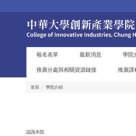
跳
到
主
要
內
容
區
報名表單
最新消息
學院
推廣分處與相關資源鏈接
推廣課
首頁
學院介紹
認識本院